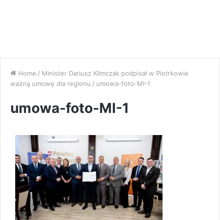
Home
/
Minister Dariusz Klimczak podpisał w Piotrkowie
ważną umowę dla regionu
/
umowa-foto-MI-1
umowa-foto-MI-1