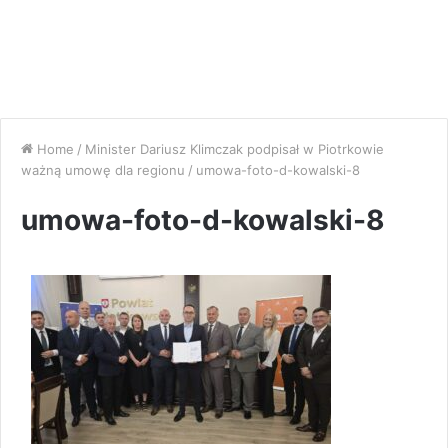
Home
/
Minister Dariusz Klimczak podpisał w Piotrkowie
ważną umowę dla regionu
/
umowa-foto-d-kowalski-8
umowa-foto-d-kowalski-8