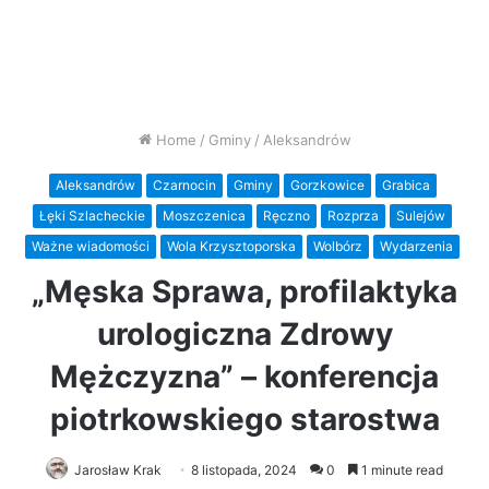
Home
/
Gminy
/
Aleksandrów
Aleksandrów
Czarnocin
Gminy
Gorzkowice
Grabica
Łęki Szlacheckie
Moszczenica
Ręczno
Rozprza
Sulejów
Ważne wiadomości
Wola Krzysztoporska
Wolbórz
Wydarzenia
„Męska Sprawa, profilaktyka
urologiczna Zdrowy
Mężczyzna” – konferencja
piotrkowskiego starostwa
Jarosław Krak
8 listopada, 2024
0
1 minute read