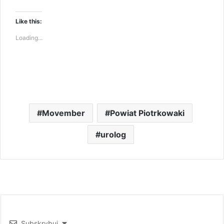
Like this:
Loading...
Movember
Powiat Piotrkowaki
urolog
Subskrybuj