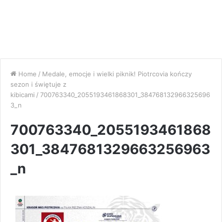
Home
/
Medale, emocje i wielki piknik! Piotrcovia kończy
sezon i świętuje z
kibicami
/
700763340_2055193461868301_384768132966325696
3_n
700763340_2055193461868
301_3847681329663256963
_n