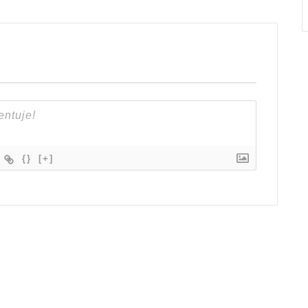
{}
[+]