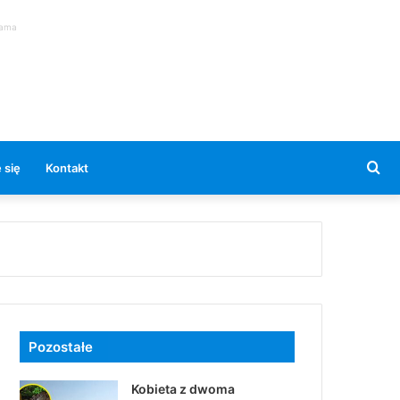
lama
Se
 się
Kontakt
for
Pozostałe
Kobieta z dwoma