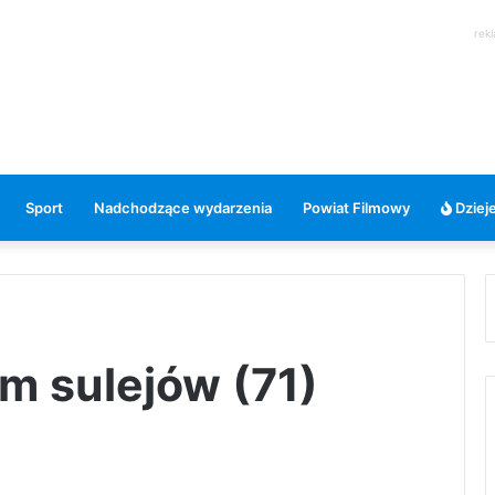
rek
Sport
Nadchodzące wydarzenia
Powiat Filmowy
Dzieje
m sulejów (71)