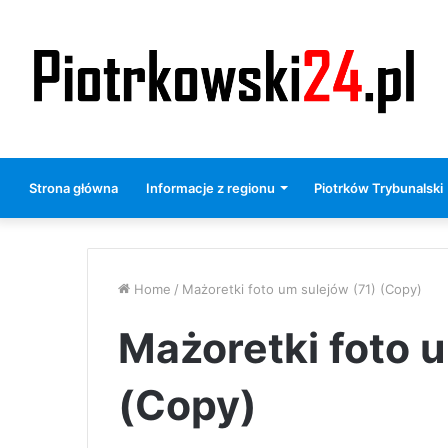
Strona główna
Informacje z regionu
Piotrków Trybunalski
Home
/
Mażoretki foto um sulejów (71) (Copy)
Mażoretki foto u
(Copy)