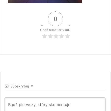
0
Oceń temat artykułu
Subskrybuj