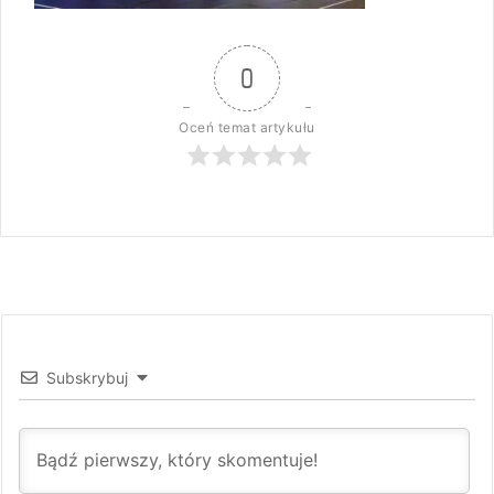
0
Oceń temat artykułu
Subskrybuj