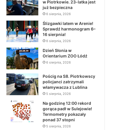
w Piotrkowie. 23-latka jest
już bezpieczna
6 sierpnia, 2026
Ślizgawki latem w Arenie!
Sprawdź harmonogram 6–
16 sierpnia!
6 sierpnia, 2026
Dzień Słonia w
Orientarium ZOO Łódź
6 sierpnia, 2026
Pościg na S8. Piotrkowscy
policjanci zatrzymali
włamywacza z Lublina
5 sierpnia, 2026
Na godzinę 12:00 rekord
gorąca padł w Sulejowie!
Termometry pokazały
ponad 37 stopni
5 sierpnia, 2026