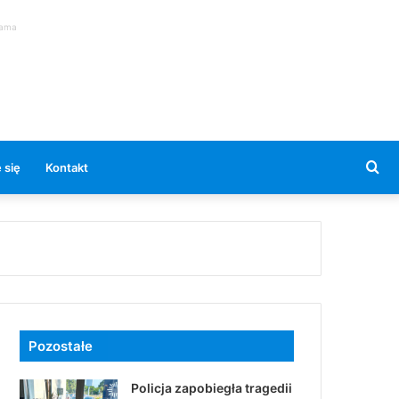
lama
Se
 się
Kontakt
for
Pozostałe
Policja zapobiegła tragedii