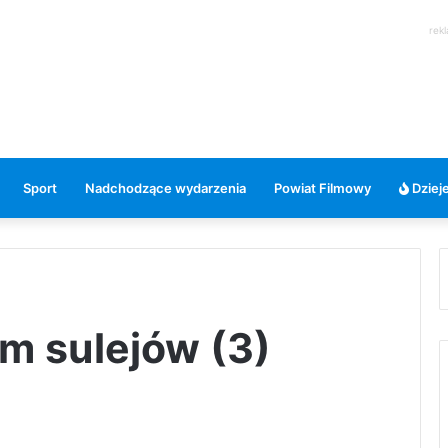
rek
Sport
Nadchodzące wydarzenia
Powiat Filmowy
Dzieje
um sulejów (3)