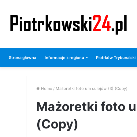
Strona główna
Informacje z regionu
Piotrków Trybunalski
Home
/
Mażoretki foto um sulejów (3) (Copy)
Mażoretki foto 
(Copy)