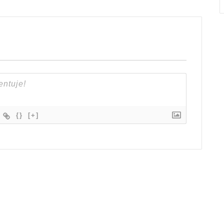
{}
[+]