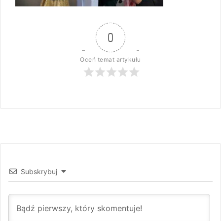
0
Oceń temat artykułu
Subskrybuj