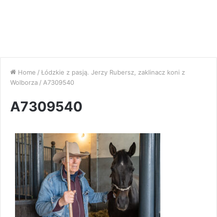
Home
/
Łódzkie z pasją. Jerzy Rubersz, zaklinacz koni z
Wolborza
/
A7309540
A7309540