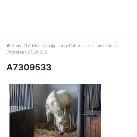
Home
/
Łódzkie z pasją. Jerzy Rubersz, zaklinacz koni z
Wolborza
/
A7309533
A7309533