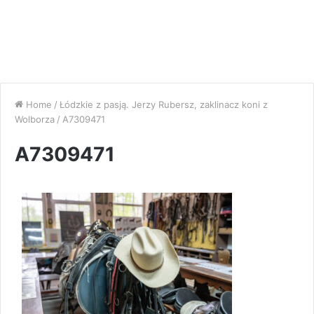
Home
/
Łódzkie z pasją. Jerzy Rubersz, zaklinacz koni z
Wolborza
/
A7309471
A7309471