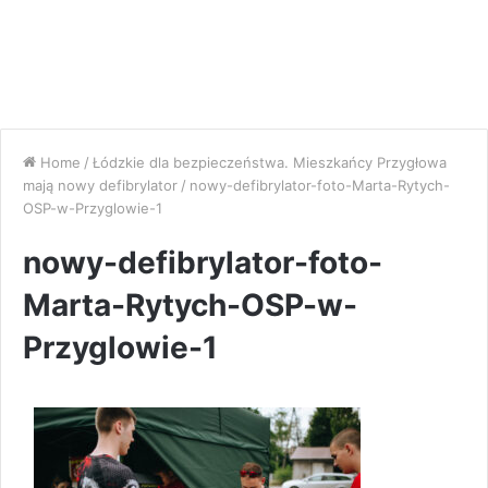
Home
/
Łódzkie dla bezpieczeństwa. Mieszkańcy Przygłowa
mają nowy defibrylator
/
nowy-defibrylator-foto-Marta-Rytych-
OSP-w-Przyglowie-1
nowy-defibrylator-foto-
Marta-Rytych-OSP-w-
Przyglowie-1