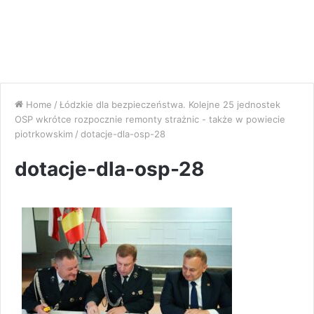
Home
/
Łódzkie dla bezpieczeństwa. Kolejne 25 jednostek
OSP wkrótce rozpocznie remonty strażnic - także w powiecie
piotrkowskim
/
dotacje-dla-osp-28
dotacje-dla-osp-28