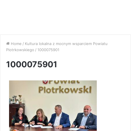
Home
/
Kultura lokalna z mocnym wsparciem Powiatu
Piotrkowskiego
/
1000075901
1000075901