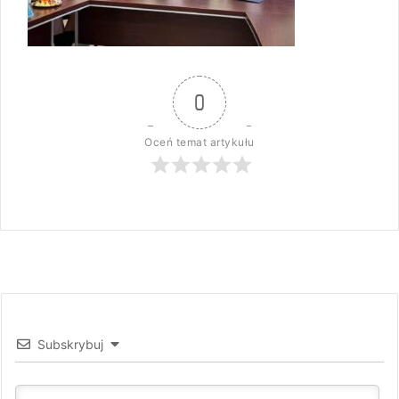
0
Oceń temat artykułu
Subskrybuj