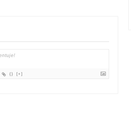
{}
[+]