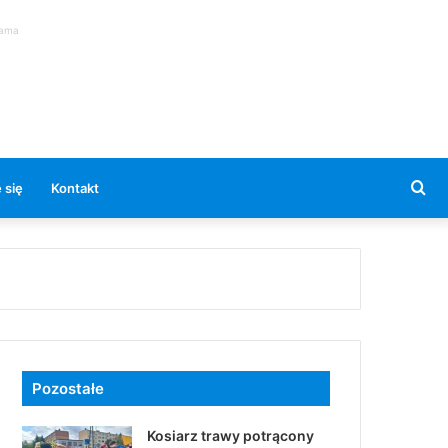
lama
Se
 się
Kontakt
for
Pozostałe
Kosiarz trawy potrącony