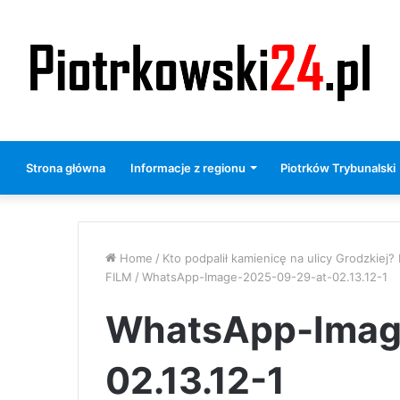
Strona główna
Informacje z regionu
Piotrków Trybunalski
Home
/
Kto podpalił kamienicę na ulicy Grodzkiej? 
FILM
/
WhatsApp-Image-2025-09-29-at-02.13.12-1
WhatsApp-Imag
02.13.12-1