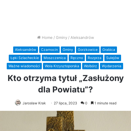
Home
/
Gminy
/
Aleksandrów
Aleksandrów
Czarnocin
Gminy
Gorzkowice
Grabica
Łęki Szlacheckie
Moszczenica
Ręczno
Rozprza
Sulejów
Ważne wiadomości
Wola Krzysztoporska
Wolbórz
Wydarzenia
Kto otrzyma tytuł „Zasłużony
dla Powiatu”?
Jarosław Krak
27 lipca, 2023
0
1 minute read