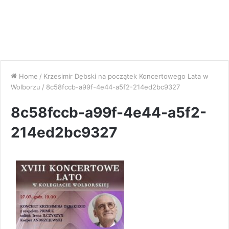
Home
/
Krzesimir Dębski na początek Koncertowego Lata w
Wolborzu
/
8c58fccb-a99f-4e44-a5f2-214ed2bc9327
8c58fccb-a99f-4e44-a5f2-
214ed2bc9327