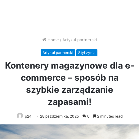
Home
/
Artykuł partnerski
Artykuł partnerski
Styl życia
Kontenery magazynowe dla e-
commerce – sposób na
szybkie zarządzanie
zapasami!
p24
28 października, 2025
0
2 minutes read