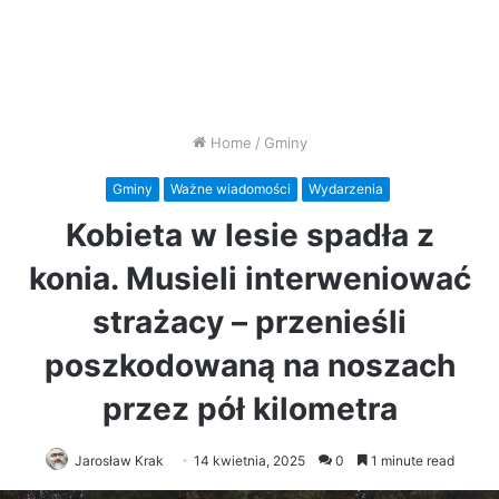
Home
/
Gminy
Gminy
Ważne wiadomości
Wydarzenia
Kobieta w lesie spadła z
konia. Musieli interweniować
strażacy – przenieśli
poszkodowaną na noszach
przez pół kilometra
Jarosław Krak
14 kwietnia, 2025
0
1 minute read