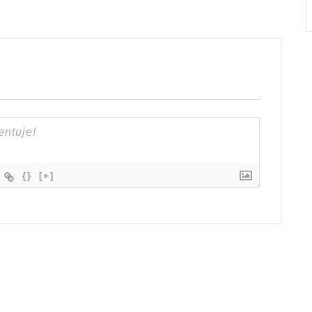
{}
[+]