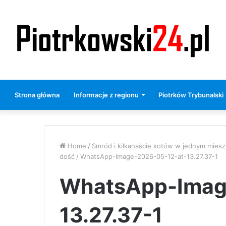
Strona główna
Informacje z regionu
Piotrków Trybunalski
Home
/
Smród i kilkanaście kotów w jednym miesz
dość
/
WhatsApp-Image-2026-05-12-at-13.27.37-1
WhatsApp-Imag
13.27.37-1