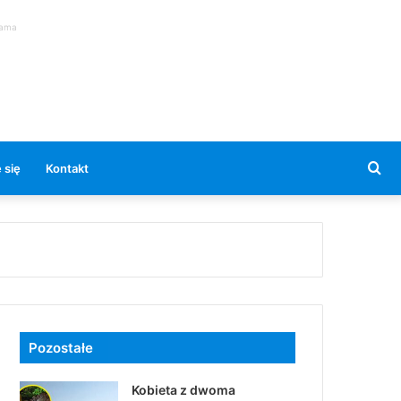
lama
Se
 się
Kontakt
for
Pozostałe
Kobieta z dwoma