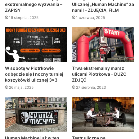
ekstremalnego wyzwania –
Ulicznej „Human Machine” za
ZAPISY
nami! – ZDJĘCIA, FILM
19 sierpnia, 2025
1 czerwca, 2025
W sobotę w Piotrkowie
Trwa ekstremalny marsz
odbędzie się I nocny turniej
ulicami Piotrkowa – DUŻO
koszykówki ulicznej 3×3
ZDJĘĆ
26 maja, 2025
27 sierpnia, 2023
Human Machine już w ten
Teatr uliczny na