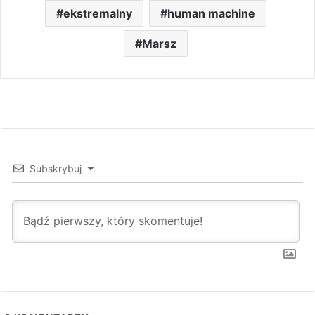
ekstremalny
human machine
Marsz
Subskrybuj