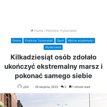
Home
/
Piotrków Trybunalski
Gminy
Piotrków Trybunalski
Sport
Ważne wiadomości
Wydarzenia
Kilkadziesiąt osób zdołało
ukończyć ekstremalny marsz i
pokonać samego siebie
p24
28 sierpnia, 2022
0
1 minute read