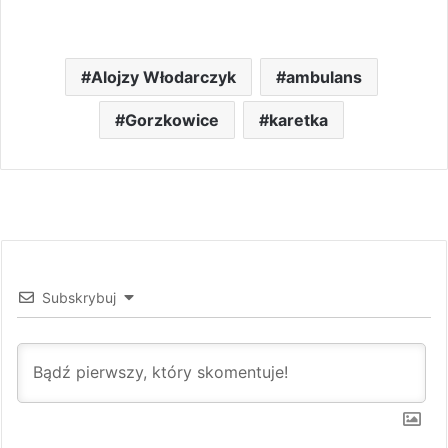
Alojzy Włodarczyk
ambulans
Gorzkowice
karetka
Subskrybuj