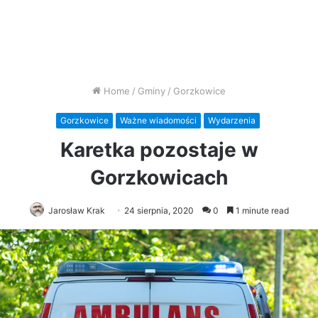
Home
/
Gminy
/
Gorzkowice
Gorzkowice
Ważne wiadomości
Wydarzenia
Karetka pozostaje w
Gorzkowicach
Jarosław Krak
24 sierpnia, 2020
0
1 minute read