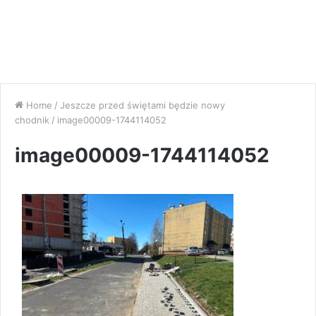
Home
/
Jeszcze przed świętami będzie nowy
chodnik
/
image00009-1744114052
image00009-1744114052