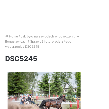
Home
/
Jak było na zawodach w powożeniu w
Bogusławicach? Sprawdź fotorelację z tego
wydarzenia
/
DSC5245
DSC5245