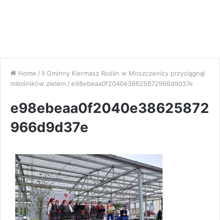
Home
/
II Gminny Kiermasz Roślin w Moszczenicy przyciągnął
miłośników zieleni
/
e98ebeaa0f2040e38625872966d9d37e
e98ebeaa0f2040e38625872
966d9d37e