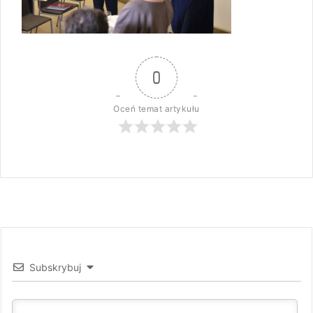
0
Oceń temat artykułu
Subskrybuj