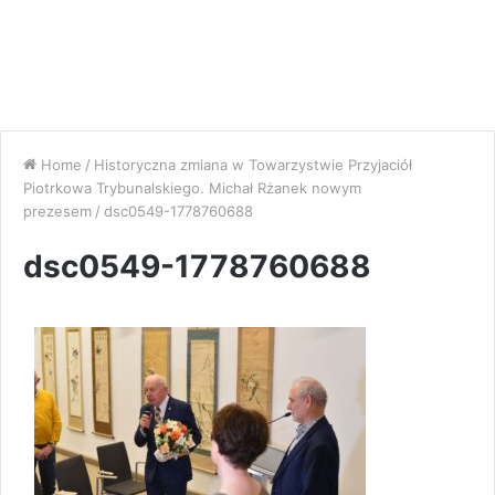
Home
/
Historyczna zmiana w Towarzystwie Przyjaciół
Piotrkowa Trybunalskiego. Michał Rżanek nowym
prezesem
/
dsc0549-1778760688
dsc0549-1778760688