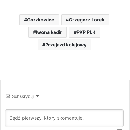
Gorzkowice
Grzegorz Lorek
Iwona kadir
PKP PLK
Przejazd kolejowy
Subskrybuj