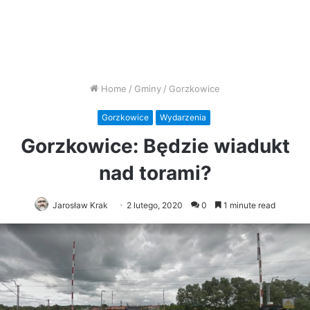
Home
/
Gminy
/
Gorzkowice
Gorzkowice
Wydarzenia
Gorzkowice: Będzie wiadukt
nad torami?
Jarosław Krak
2 lutego, 2020
0
1 minute read