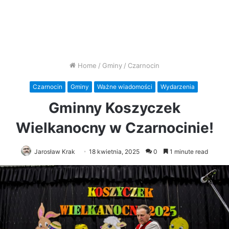
Home
/
Gminy
/
Czarnocin
Czarnocin
Gminy
Ważne wiadomości
Wydarzenia
Gminny Koszyczek
Wielkanocny w Czarnocinie!
Jarosław Krak
18 kwietnia, 2025
0
1 minute read