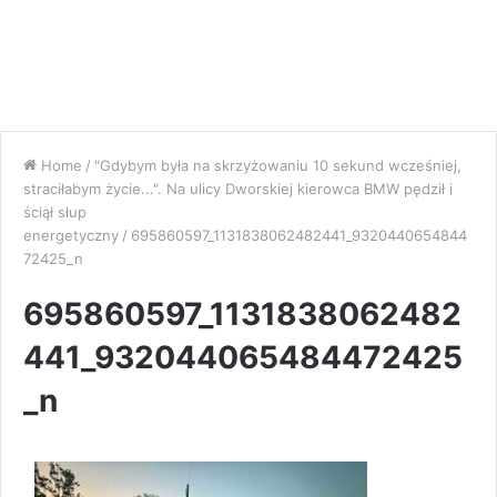
Home
/
"Gdybym była na skrzyżowaniu 10 sekund wcześniej,
straciłabym życie...". Na ulicy Dworskiej kierowca BMW pędził i
ściął słup
energetyczny
/
695860597_1131838062482441_9320440654844
72425_n
695860597_1131838062482
441_932044065484472425
_n