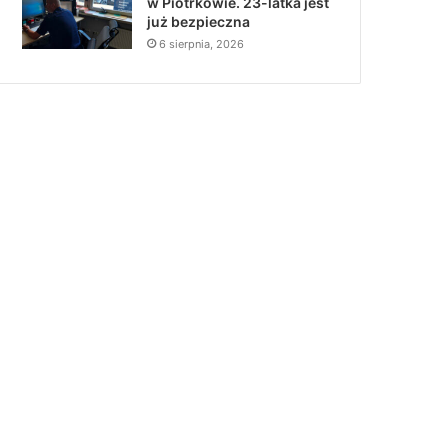
w Piotrkowie. 23-latka jest
już bezpieczna
6 sierpnia, 2026