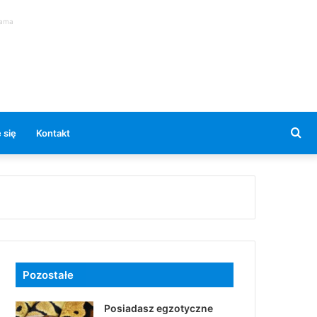
lama
Se
 się
Kontakt
for
Pozostałe
Posiadasz egzotyczne