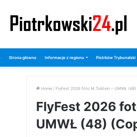
Strona główna
Informacje z regionu
Piotrków Trybunalski
Home
/
FlyFest 2026 foto M.Tuliński – UMWŁ (48)
FlyFest 2026 fot
UMWŁ (48) (Co