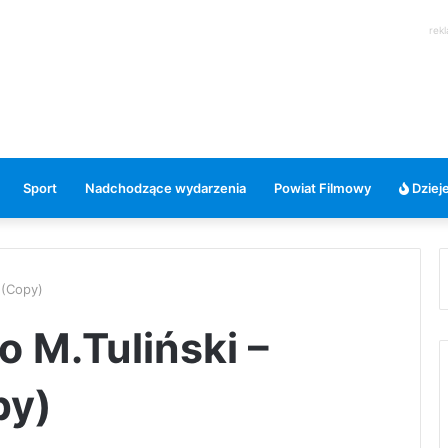
rek
Sport
Nadchodzące wydarzenia
Powiat Filmowy
Dzieje
 (Copy)
o M.Tuliński –
py)