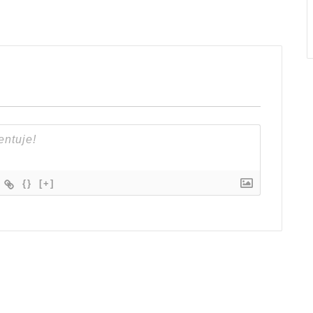
{}
[+]