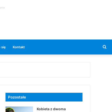
lama
Se
 się
Kontakt
for
Pozostałe
Kobieta z dwoma