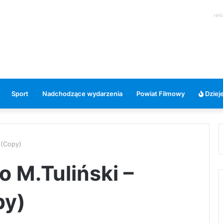
rek
Sport
Nadchodzące wydarzenia
Powiat Filmowy
Dzieje
 (Copy)
o M.Tuliński –
py)