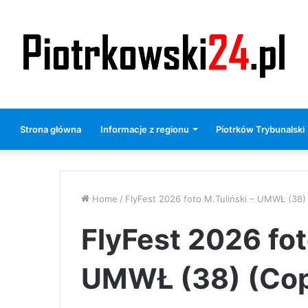
Strona główna
Informacje z regionu
Piotrków Trybunalski
Home
/
FlyFest 2026 foto M.Tuliński – UMWŁ (38)
FlyFest 2026 fot
UMWŁ (38) (Co