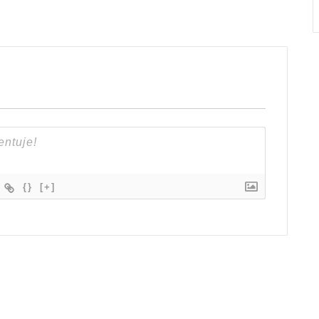
{}
[+]