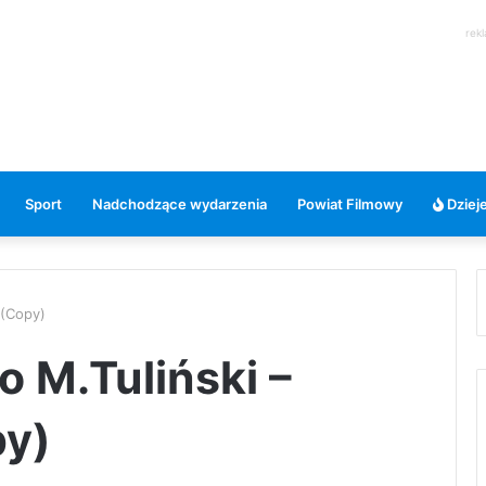
rek
Sport
Nadchodzące wydarzenia
Powiat Filmowy
Dzieje
 (Copy)
o M.Tuliński –
y)