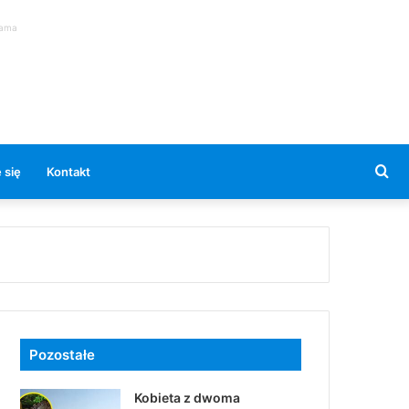
lama
Se
 się
Kontakt
for
Pozostałe
Kobieta z dwoma