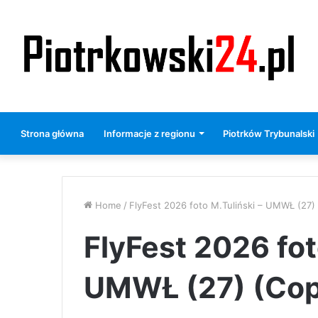
Strona główna
Informacje z regionu
Piotrków Trybunalski
Home
/
FlyFest 2026 foto M.Tuliński – UMWŁ (27)
FlyFest 2026 fot
UMWŁ (27) (Cop