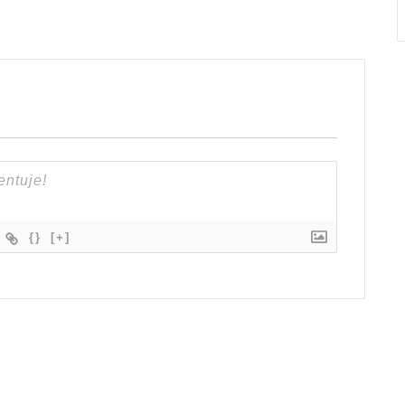
{}
[+]