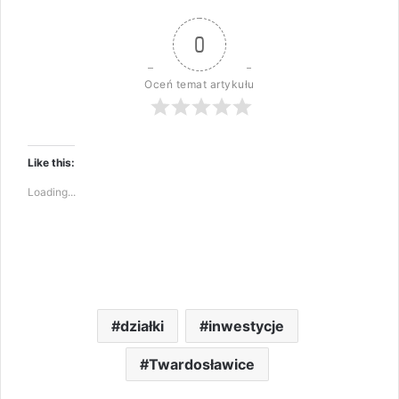
0
Oceń temat artykułu
Like this:
Loading...
działki
inwestycje
Twardosławice