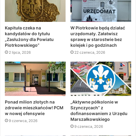
Kapituła czeka na
W Piotrkowie będą działać
kandydatów do tytułu
urzędomaty. Załatwisz
„Zasłużony dla Powiatu
sprawę w starostwie bez
Piotrkowskiego”
kolejek i po godzinach
2 lipca, 2026
22 czerwca, 2026
Ponad milion złotych na
„Aktywne półkolonie w
zdrowie mieszkańców! PCM
Szynczycach” z
w nowej ofensywie
dofinansowaniem z Urzędu
Marszałkowskiego
9 czerwca, 2026
9 czerwca, 2026