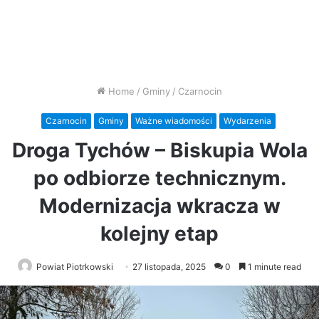
Home
/
Gminy
/
Czarnocin
Czarnocin
Gminy
Ważne wiadomości
Wydarzenia
Droga Tychów – Biskupia Wola
po odbiorze technicznym.
Modernizacja wkracza w
kolejny etap
Powiat Piotrkowski
27 listopada, 2025
0
1 minute read