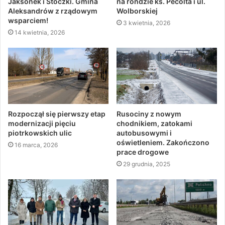
Jaksonek i Stoczki. Gmina
na rondzie ks. Pecolta i ul.
Aleksandrów z rządowym
Wolborskiej
wsparciem!
3 kwietnia, 2026
14 kwietnia, 2026
Rozpoczął się pierwszy etap
Rusociny z nowym
modernizacji pięciu
chodnikiem, zatokami
piotrkowskich ulic
autobusowymi i
oświetleniem. Zakończono
16 marca, 2026
prace drogowe
29 grudnia, 2025