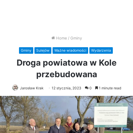
Home
/
Gminy
Gminy
Sulejów
Ważne wiadomości
Wydarzenia
Droga powiatowa w Kole
przebudowana
Jarosław Krak
12 stycznia, 2023
0
1 minute read