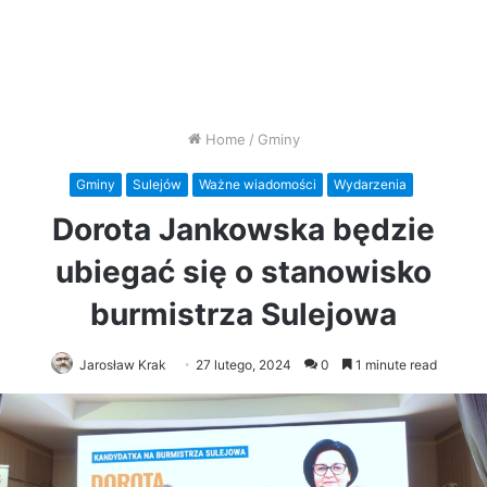
Home
/
Gminy
Gminy
Sulejów
Ważne wiadomości
Wydarzenia
Dorota Jankowska będzie
ubiegać się o stanowisko
burmistrza Sulejowa
Jarosław Krak
27 lutego, 2024
0
1 minute read