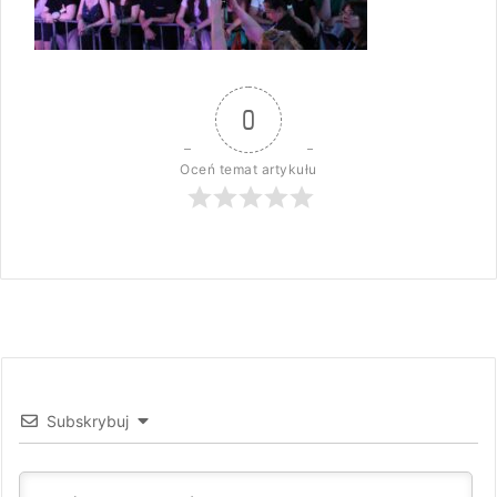
0
Oceń temat artykułu
Subskrybuj