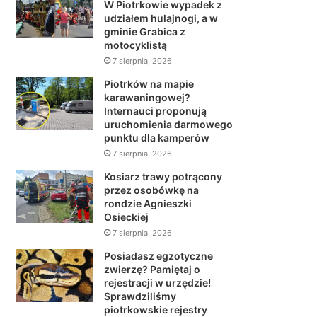
W Piotrkowie wypadek z
udziałem hulajnogi, a w
gminie Grabica z
motocyklistą
7 sierpnia, 2026
Piotrków na mapie
karawaningowej?
Internauci proponują
uruchomienia darmowego
punktu dla kamperów
7 sierpnia, 2026
Kosiarz trawy potrącony
przez osobówkę na
rondzie Agnieszki
Osieckiej
7 sierpnia, 2026
Posiadasz egzotyczne
zwierzę? Pamiętaj o
rejestracji w urzędzie!
Sprawdziliśmy
piotrkowskie rejestry