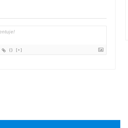
{}
[+]