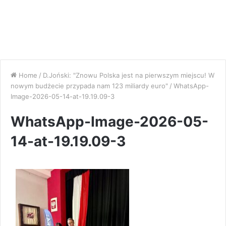
Home
/
D.Joński: "Znowu Polska jest na pierwszym miejscu! W
nowym budżecie przypada nam 123 miliardy euro"
/
WhatsApp-
Image-2026-05-14-at-19.19.09-3
WhatsApp-Image-2026-05-
14-at-19.19.09-3