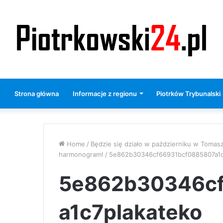
Strona główna
Informacje z regionu
Piotrków Trybunalski
Home
/
Będzie się działo w październiku w Tomas
harmonogram!
/
5e862b30346cf66931bcf0885807a1c
5e862b30346c
a1c7plakateko