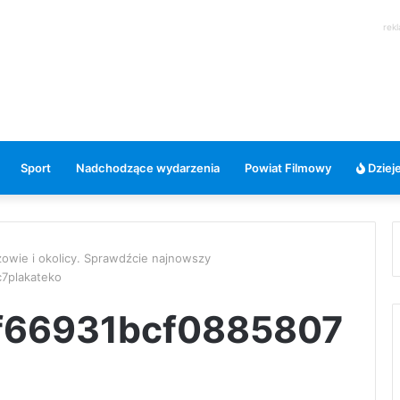
rek
Sport
Nadchodzące wydarzenia
Powiat Filmowy
Dzieje
zowie i okolicy. Sprawdźcie najnowszy
7plakateko
f66931bcf0885807