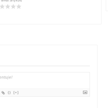
 temat artykułu
{}
[+]