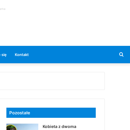
lama
Se
 się
Kontakt
for
Pozostałe
Kobieta z dwoma