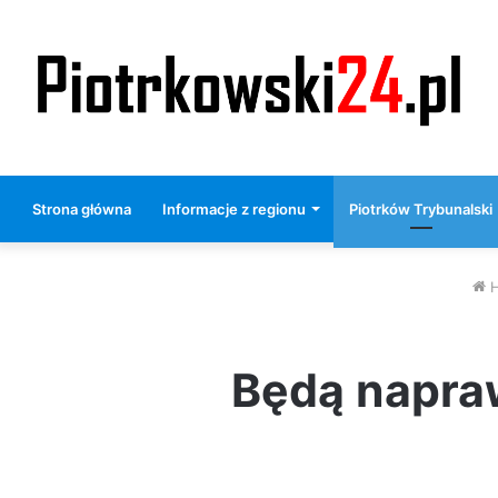
Strona główna
Informacje z regionu
Piotrków Trybunalski
H
Będą napra