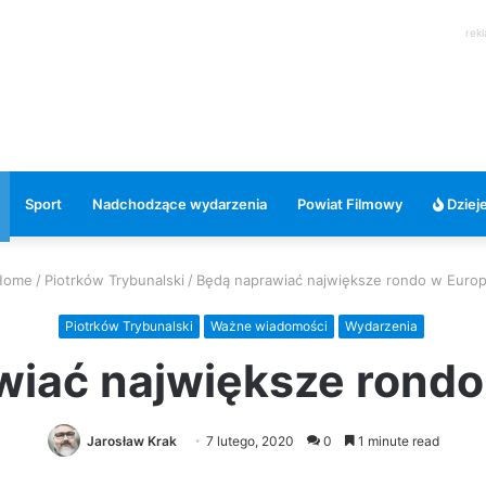
rek
Sport
Nadchodzące wydarzenia
Powiat Filmowy
Dzieje
ome
/
Piotrków Trybunalski
/
Będą naprawiać największe rondo w Euro
Piotrków Trybunalski
Ważne wiadomości
Wydarzenia
wiać największe rondo
Jarosław Krak
7 lutego, 2020
0
1 minute read