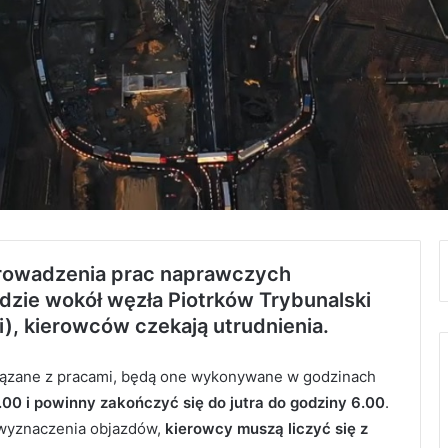
prowadzenia prac naprawczych
zie wokół węzła Piotrków Trybunalski
), kierowców czekają utrudnienia.
iązane z pracami, będą one wykonywane w godzinach
.00 i powinny zakończyć się do jutra do godziny 6.00
.
 wyznaczenia objazdów,
kierowcy muszą liczyć się z