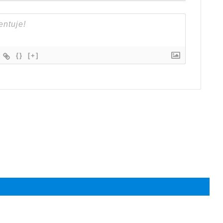
{}
[+]