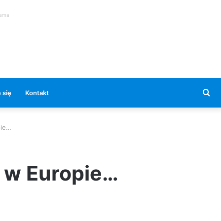
lama
Se
 się
Kontakt
for
pie…
 w Europie…