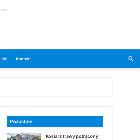
lama
Se
 się
Kontakt
for
Pozostałe
Kosiarz trawy potrącony