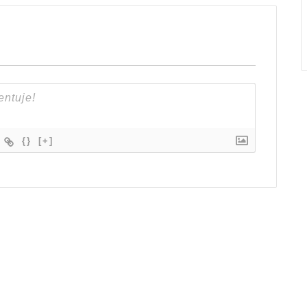
{}
[+]