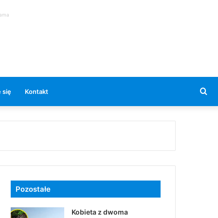
lama
Se
 się
Kontakt
for
Pozostałe
Kobieta z dwoma