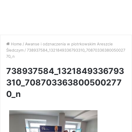
Home
/
Awanse i odznaczenia w piotrkowskim Areszcie
Śledczym
/
738937584_1321849336793310_70870336380050027
70_n
738937584_1321849336793
310_708703363800500277
0_n