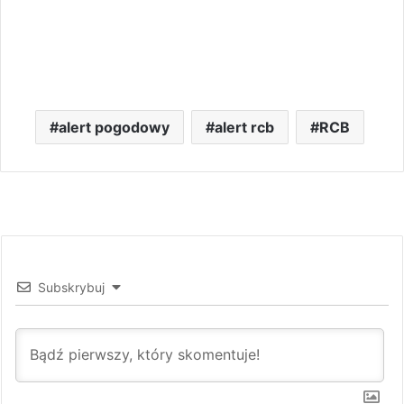
alert pogodowy
alert rcb
RCB
Subskrybuj