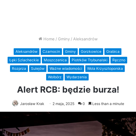
Home
/
Gminy
/
Aleksandrów
Aleksandrów
Czarnocin
Gminy
Gorzkowice
Grabica
Łęki Szlacheckie
Moszczenica
Piotrków Trybunalski
Ręczno
Rozprza
Sulejów
Ważne wiadomości
Wola Krzysztoporska
Wolbórz
Wydarzenia
Alert RCB: będzie burza!
Jarosław Krak
2 maja, 2025
0
Less than a minute