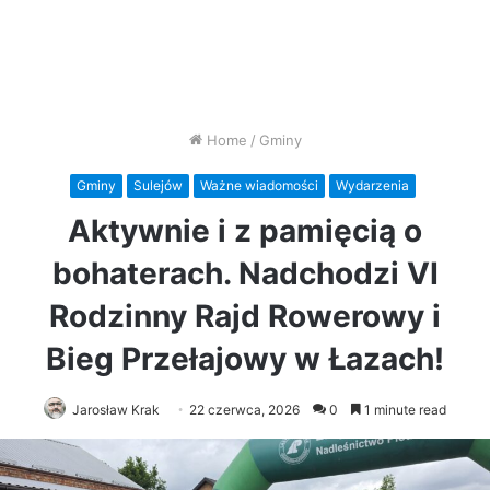
Home
/
Gminy
Gminy
Sulejów
Ważne wiadomości
Wydarzenia
Aktywnie i z pamięcią o
bohaterach. Nadchodzi VI
Rodzinny Rajd Rowerowy i
Bieg Przełajowy w Łazach!
Jarosław Krak
22 czerwca, 2026
0
1 minute read