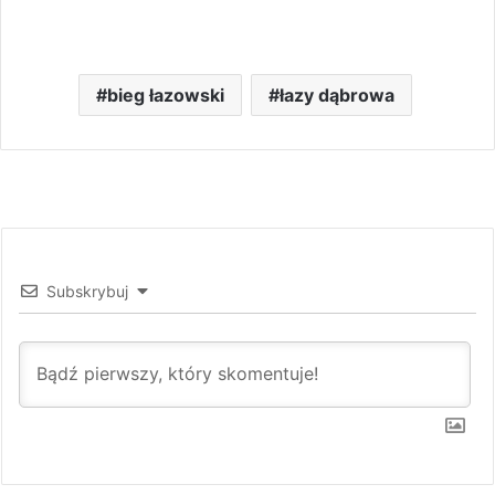
bieg łazowski
łazy dąbrowa
Subskrybuj