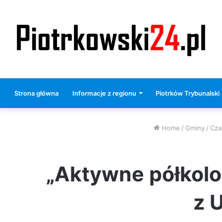
Strona główna
Informacje z regionu
Piotrków Trybunalski
Home
/
Gminy
/
Cza
„Aktywne półkol
z 