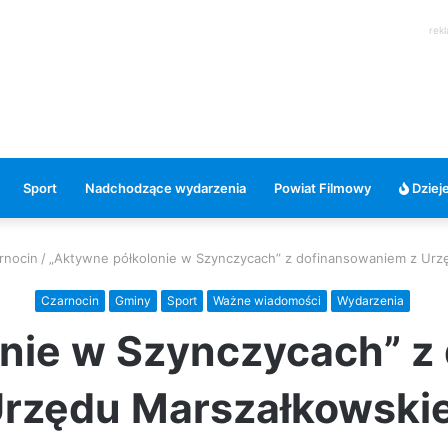
rek
Sport
Nadchodzące wydarzenia
Powiat Filmowy
Dzieje
rnocin
/
„Aktywne półkolonie w Szynczycach” z dofinansowaniem z Ur
Czarnocin
Gminy
Sport
Ważne wiadomości
Wydarzenia
onie w Szynczycach” z
Urzędu Marszałkowski