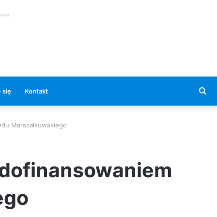
lama
Se
 się
Kontakt
for
zędu Marszałkowskiego
 dofinansowaniem
ego