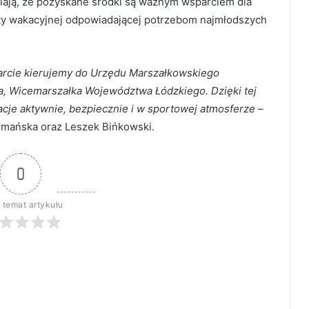
ają, że pozyskane środki są ważnym wsparciem dla
erty wakacyjnej odpowiadającej potrzebom najmłodszych
rcie kierujemy do Urzędu Marszałkowskiego
a, Wicemarszałka Województwa Łódzkiego. Dzięki tej
acje aktywnie, bezpiecznie i w sportowej atmosferze
–
Domańska oraz Leszek Bińkowski.
0
 temat artykułu