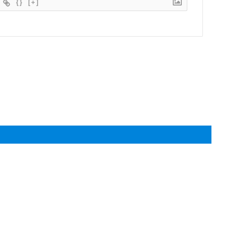
{}
[+]