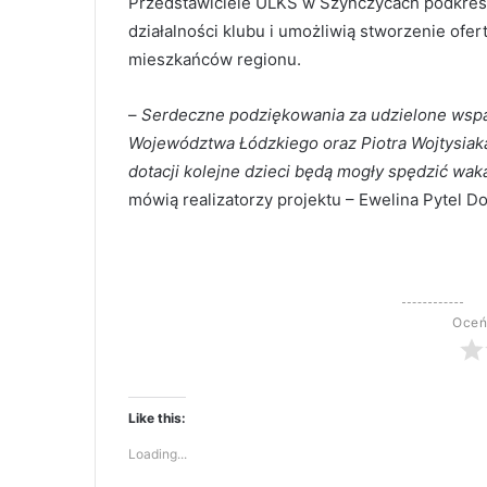
Przedstawiciele ULKS w Szynczycach podkreśl
działalności klubu i umożliwią stworzenie of
mieszkańców regionu.
–
Serdeczne podziękowania za udzielone wspa
Województwa Łódzkiego oraz Piotra Wojtysiak
dotacji kolejne dzieci będą mogły spędzić wak
mówią realizatorzy projektu – Ewelina Pytel 
Oceń
Like this:
Loading...