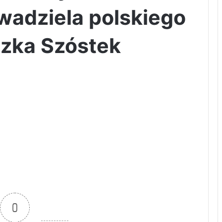
wadziela polskiego
szka Szóstek
0