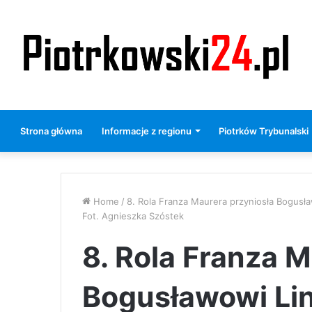
Strona główna
Informacje z regionu
Piotrków Trybunalski
Home
/
8. Rola Franza Maurera przyniosła Bogusła
Fot. Agnieszka Szóstek
8. Rola Franza M
Bogusławowi Lin