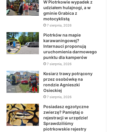
W Piotrkowie wypadek z
udziałem hulajnogi, a w
gminie Grabica z
motocyklistą
7 sierpnia, 2026
Piotrków na mapie
karawaningowej?
Internauci proponują
uruchomienia darmowego
punktu dla kamperów
7 sierpnia, 2026
Kosiarz trawy potrącony
przez osobówkę na
rondzie Agnieszki
Osieckiej
7 sierpnia, 2026
Posiadasz egzotyczne
zwierzę? Pamiętaj o
rejestracji w urzędzie!
Sprawdziliśmy
piotrkowskie rejestry