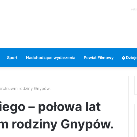
rek
Sport
Nadchodzące wydarzenia
Powiat Filmowy
Dzieje
. archiuwm rodziny Gnypów.
iego – połowa lat
wm rodziny Gnypów.