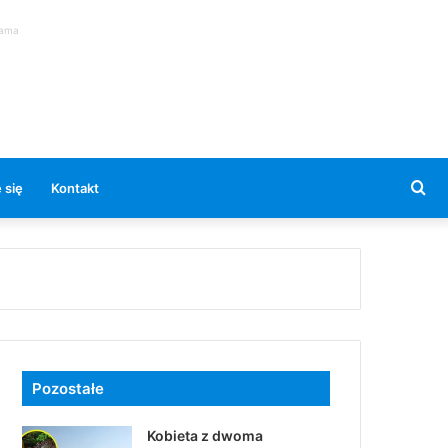
lama
Se
 się
Kontakt
for
Pozostałe
Kobieta z dwoma