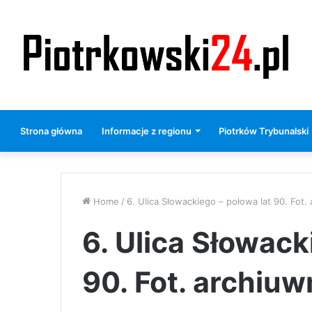
Strona główna
Informacje z regionu
Piotrków Trybunalski
Home
/
6. Ulica Słowackiego – połowa lat 90. Fot
6. Ulica Słowack
90. Fot. archiu