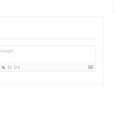
{}
[+]